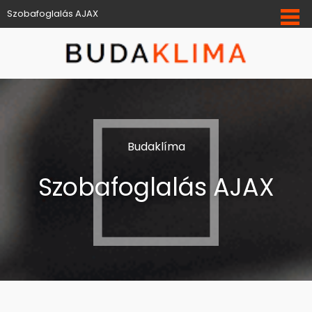
Szobafoglalás AJAX
Budaklíma
Szobafoglalás AJAX