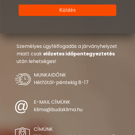
Személyes ügyfélfogadás a járványhelyzet
miatt csak
előzetes időpontegyeztetés
után lehetséges!
MUNKAIDŐNK
Hétfőtől-péntekig 8-17
E-MAIL CÍMÜNK
klima@budaklima.hu
CÍMÜNK